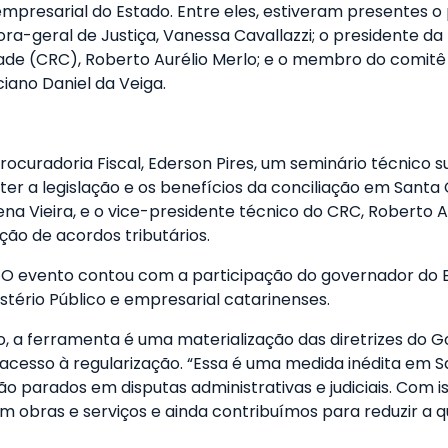
empresarial do Estado. Entre eles, estiveram presentes o 
ra-geral de Justiça, Vanessa Cavallazzi; o presidente da 
ade (CRC), Roberto Aurélio Merlo; e o membro do comitê
ciano Daniel da Veiga.
curadoria Fiscal, Ederson Pires, um seminário técnico
ter a legislação e os benefícios da conciliação em Santa 
na Vieira, e o vice-presidente técnico do CRC, Roberto A
ção de acordos tributários.
. O evento contou com a participação do governador do E
istério Público e empresarial catarinenses.
, a ferramenta é uma materialização das diretrizes do G
os o acesso à regularização. “Essa é uma medida inédita e
o parados em disputas administrativas e judiciais. Com i
 obras e serviços e ainda contribuímos para reduzir a 