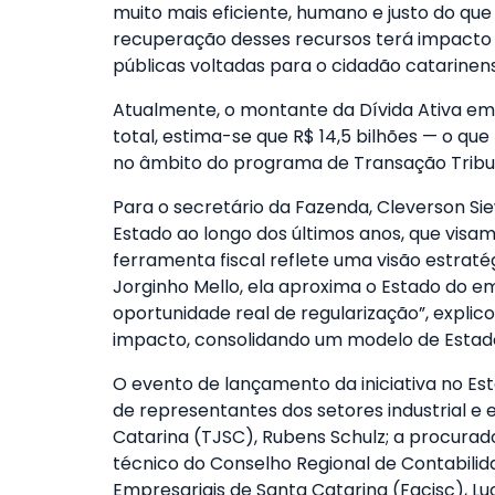
muito mais eficiente, humano e justo do que l
recuperação desses recursos terá impacto p
públicas voltadas para o cidadão catarinens
Atualmente, o montante da Dívida Ativa em 
total, estima-se que R$ 14,5 bilhões — o 
no âmbito do programa de Transação Tribut
Para o secretário da Fazenda, Cleverson Si
Estado ao longo dos últimos anos, que visam
ferramenta fiscal reflete uma visão estraté
Jorginho Mello, ela aproxima o Estado do e
oportunidade real de regularização”, explic
impacto, consolidando um modelo de Estado
O evento de lançamento da iniciativa no Est
de representantes dos setores industrial e 
Catarina (TJSC), Rubens Schulz; a procurado
técnico do Conselho Regional de Contabilid
Empresariais de Santa Catarina (Facisc), Lu