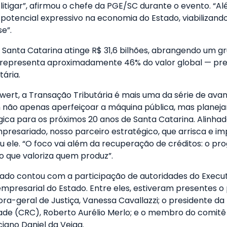
itigar”, afirmou o chefe da PGE/SC durante o evento. “Além
otencial expressivo na economia do Estado, viabilizando
e”.
Santa Catarina atinge R$ 31,6 bilhões, abrangendo um gru
que representa aproximadamente 46% do valor global — pr
ária.
ewert, a Transação Tributária é mais uma da série de a
 não apenas aperfeiçoar a máquina pública, mas planejar
gica para os próximos 20 anos de Santa Catarina. Alinhad
mpresariado, nosso parceiro estratégico, que arrisca e i
ou ele. “O foco vai além da recuperação de créditos: o 
 que valoriza quem produz”.
ado contou com a participação de autoridades do Executivo
empresarial do Estado. Entre eles, estiveram presentes o 
ra-geral de Justiça, Vanessa Cavallazzi; o presidente da 
ade (CRC), Roberto Aurélio Merlo; e o membro do comitê
ciano Daniel da Veiga.