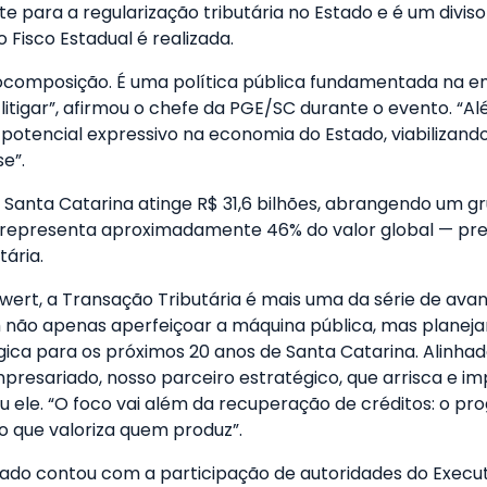
 para a regularização tributária no Estado e é um div
 Fisco Estadual é realizada.
utocomposição. É uma política pública fundamentada na 
itigar”, afirmou o chefe da PGE/SC durante o evento. “Além
otencial expressivo na economia do Estado, viabilizando
e”.
Santa Catarina atinge R$ 31,6 bilhões, abrangendo um gru
que representa aproximadamente 46% do valor global — pr
ária.
ewert, a Transação Tributária é mais uma da série de a
 não apenas aperfeiçoar a máquina pública, mas planejar
gica para os próximos 20 anos de Santa Catarina. Alinhad
mpresariado, nosso parceiro estratégico, que arrisca e i
ou ele. “O foco vai além da recuperação de créditos: o 
 que valoriza quem produz”.
ado contou com a participação de autoridades do Executivo