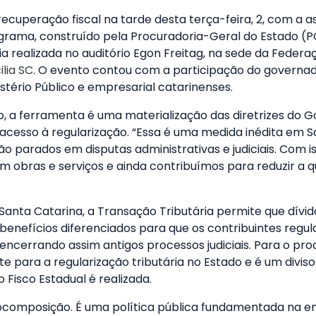
ecuperação fiscal na tarde desta terça-feira, 2, com a a
ograma, construído pela Procuradoria-Geral do Estado (
 realizada no auditório Egon Freitag, na sede da Federaçã
ilia SC
. O evento contou com a participação do governad
istério Público e empresarial catarinenses.
, a ferramenta é uma materialização das diretrizes do G
os o acesso à regularização. “Essa é uma medida inédita e
o parados em disputas administrativas e judiciais. Com i
 obras e serviços e ainda contribuímos para reduzir a 
em Santa Catarina, a Transação Tributária permite que dí
benefícios diferenciados para que os contribuintes regul
 encerrando assim antigos processos judiciais. Para o p
 para a regularização tributária no Estado e é um div
 Fisco Estadual é realizada.
utocomposição. É uma política pública fundamentada na 