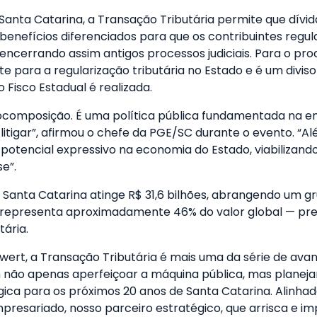
em Santa Catarina, a Transação Tributária permite que dí
benefícios diferenciados para que os contribuintes regul
 encerrando assim antigos processos judiciais. Para o p
 para a regularização tributária no Estado e é um div
 Fisco Estadual é realizada.
utocomposição. É uma política pública fundamentada na 
itigar”, afirmou o chefe da PGE/SC durante o evento. “Além
otencial expressivo na economia do Estado, viabilizando
e”.
Santa Catarina atinge R$ 31,6 bilhões, abrangendo um gru
que representa aproximadamente 46% do valor global — pr
ária.
ewert, a Transação Tributária é mais uma da série de a
 não apenas aperfeiçoar a máquina pública, mas planejar
gica para os próximos 20 anos de Santa Catarina. Alinhad
mpresariado, nosso parceiro estratégico, que arrisca e i