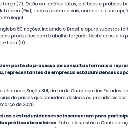
a terça (7)
. Estão em análise “atos, políticas e práticas b
etrônico (Pix); tarifas preferenciais; combate à corrupç
to ilegal.
ngloba 60 nações, incluindo o Brasil, e apura supostas f
 bens produzidos com trabalho forçado. Neste caso, a ex
a-feira (9).
zem parte do processo de consultas formais a repres
nda, representantes de empresas estadunidenses sup
a chamada Seção 301, da Lei de Comércio dos Estados Uni
ais de países que considere desleais ou prejudiciais aos 
 março de 2026.
iras e estadunidenses se inscreveram para participa
s práticas brasileiras
. Entre elas, estão a Confedera