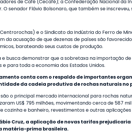
rtadores de Café (Cecafé); a Confederação Nacional da Ind
. O senador Flávio Bolsonaro, que também se inscreveu, s
(Centrorochas) e o Sindicato da Indústria do Ferro de Min
atam da acusação de que dezenas de países são favorecid
icos, barateando seus custos de produção.
a e busca demonstrar que a sobretaxa na importação de ro
 e para toda a economia dos Estados Unidos.
namento conta com o respaldo de importantes orga
 entidade da cadeia produtiva de rochas naturais no 
são o principal mercado internacional para rochas natura
alizaram US$ 795 milhões, movimentando cerca de 587 mil
 cozinha e banheiro, revestimentos e outras aplicações r
ábio Cruz, a aplicação de novas tarifas prejudicari
 matéria-prima brasileira.