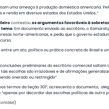
esentam uma ameaça à produção doméstica americana. P
 e renda em diversos estados dos Estados Unidos..”
leiro
contestou
os argumentos favoráveis à sobretaxa
o tema
. Em documento enviado ao escritório, o Itamarat
mpresas norte-americanas, e pediu que o governo estadu
 curso.
entre um ato, política ou prática concreta do Brasil e u
conclusões preliminares do escritório comercial saltam 
 tais escolhas são irrazoáveis e de afirmações generali
endo onerado ou restringido”.
ão nos termos da Seção 301”, acrescenta o documento, al
 “apenas por discordar das escolhas políticas de outro p
Contábil
)