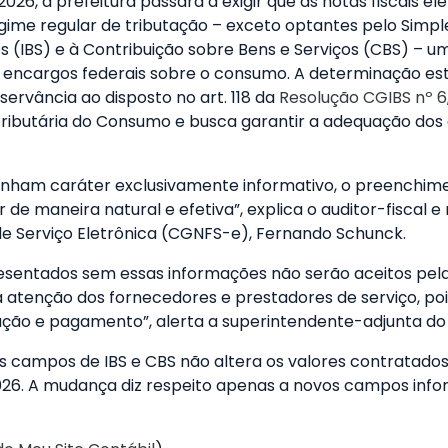
026, a prefeitura passará a exigir que as notas fiscais e
gime regular de tributação – exceto optantes pelo Sim
 (IBS) e à Contribuição sobre Bens e Serviços (CBS) – um 
uir encargos federais sobre o consumo. A determinação 
ervância ao disposto no art. 118 da
Resolução CGIBS nº 6,
ibutária do Consumo e busca garantir a adequação dos d
enham caráter exclusivamente informativo, o preenchim
 de maneira natural e efetiva”, explica o auditor-fiscal 
de Serviço Eletrônica (CGNFS-e), Fernando Schunck.
resentados sem essas informações não serão aceitos pel
 atenção dos fornecedores e prestadores de serviço, po
ação e pagamento”, alerta a superintendente-adjunta do 
s campos de IBS e CBS não altera os valores contratad
026. A mudança diz respeito apenas a novos campos infor