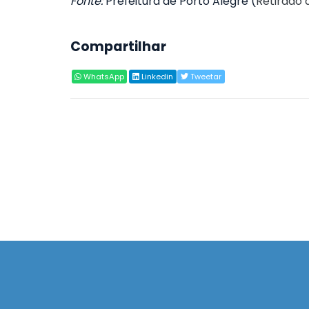
Fonte:
Prefeitura de Porto Alegre (
Retirado 
Compartilhar
WhatsApp
Linkedin
Tweetar